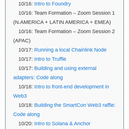
10/16:
Intro to Foundry
10/16: Team Formation – Zoom Session 1
(N.AMERICA + LATIN AMERICA + EMEA)
10/16: Team Formation – Zoom Session 2
(APAC)
10/17:
Running a local Chainlink Node
10/17:
Intro to Truffle
10/17:
Building and using external
adapters: Code along
10/18:
Intro to front-end development in
Web3
10/18:
Building the SmartCon Web3 raffle:
Code along
10/20:
Intro to Solana & Anchor