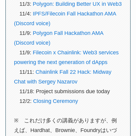
11/3:
Polygon: Building Better UX in Web3
11/4:
IPFS/Filecoin Fall Hackathon AMA
(Discord voice)
11/9:
Polygon Fall Hackathon AMA
(Discord voice)
11/9:
Filecoin x Chainlink: Web3 services
powering the next generation of dApps
11/11:
Chainlink Fall 22 Hack: Midway
Chat with Sergey Nazarov
11/18: Project submissions due today
12/2:
Closing Ceremony
※ これだけ多くの講義がありますが、例
えば、Hardhat、Brownie、Foundryはいづ