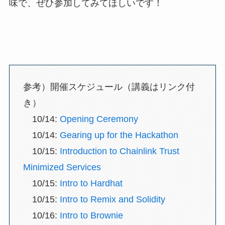
味で、ぜひ参加してみてほしいです！
参考）開催スケジュール（講義はリンク付
き）
10/14:
Opening Ceremony
10/14:
Gearing up for the Hackathon
10/15:
Introduction to Chainlink Trust
Minimized Services
10/15:
Intro to Hardhat
10/15:
Intro to Remix and Solidity
10/16:
Intro to Brownie