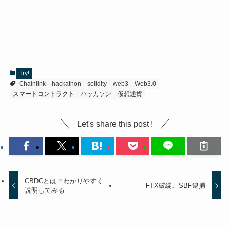
Try!
Chainlink
hackathon
solidity
web3
Web3.0
スマートコントラクト
ハッカソン
仮想通貨
Let's share this post !
CBDCとは？わかりやすく
FTX破綻、SBF逮捕
説明してみる