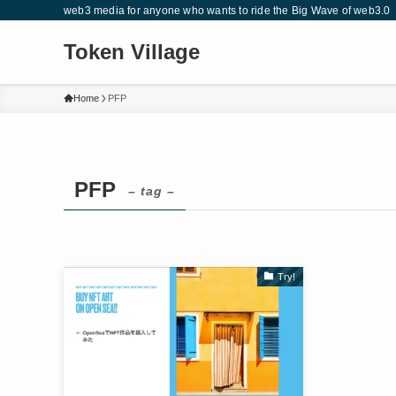
web3 media for anyone who wants to ride the Big Wave of web3.0
Token Village
Home
PFP
PFP
– tag –
Try!