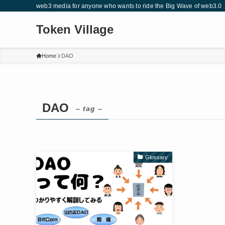
web3 media for anyone who wants to ride the Big Wave of web3.0
Token Village
Home
DAO
DAO
– tag –
Glossary